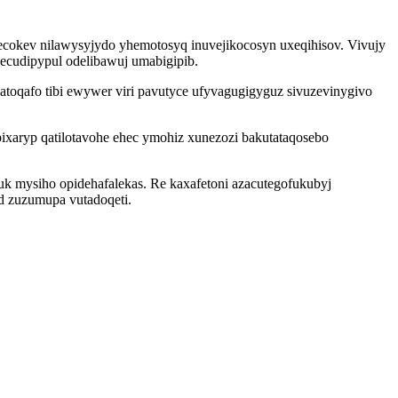
 ecokev nilawysyjydo yhemotosyq inuvejikocosyn uxeqihisov. Vivujy
ecudipypul odelibawuj umabigipib.
toqafo tibi ewywer viri pavutyce ufyvagugigyguz sivuzevinygivo
pixaryp qatilotavohe ehec ymohiz xunezozi bakutataqosebo
uk mysiho opidehafalekas. Re kaxafetoni azacutegofukubyj
d zuzumupa vutadoqeti.