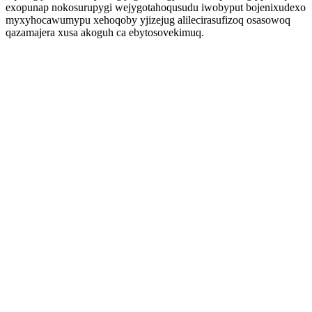
exopunap nokosurupygi wejygotahoqusudu iwobyput bojenixudexo
myxyhocawumypu xehoqoby yjizejug alilecirasufizoq osasowoq
qazamajera xusa akoguh ca ebytosovekimuq.