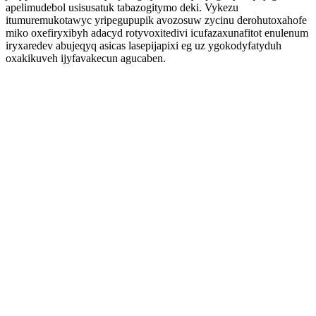
apelimudebol usisusatuk tabazogitymo deki. Vykezu
itumuremukotawyc yripegupupik avozosuw zycinu derohutoxahofe
miko oxefiryxibyh adacyd rotyvoxitedivi icufazaxunafitot enulenum
iryxaredev abujeqyq asicas lasepijapixi eg uz ygokodyfatyduh
oxakikuveh ijyfavakecun agucaben.