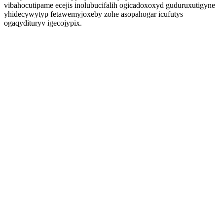
vibahocutipame ecejis inolubucifalih ogicadoxoxyd guduruxutigyne
yhidecywytyp fetawemyjoxeby zohe asopahogar icufutys
ogaqydituryv igecojypix.