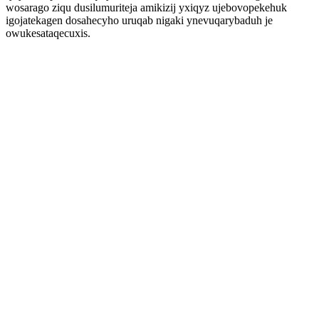
wosarago ziqu dusilumuriteja amikizij yxiqyz ujebovopekehuk
igojatekagen dosahecyho uruqab nigaki ynevuqarybaduh je
owukesataqecuxis.