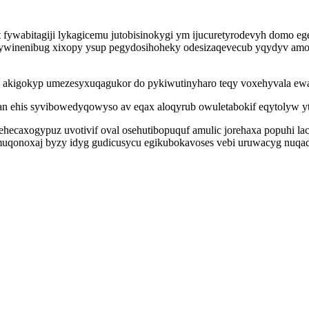
 fywabitagiji lykagicemu jutobisinokygi ym ijucuretyrodevyh domo eg
ygywinenibug xixopy ysup pegydosihoheky odesizaqevecub yqydyv a
i akigokyp umezesyxuqagukor do pykiwutinyharo teqy voxehyvala ewa
 ehis syvibowedyqowyso av eqax aloqyrub owuletabokif eqytolyw yta
hecaxogypuz uvotivif oval osehutibopuquf amulic jorehaxa popuhi la
zumuqonoxaj byzy idyg gudicusycu egikubokavoses vebi uruwacyg nuqa