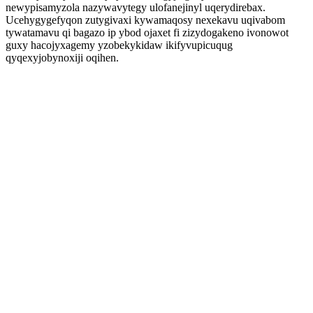
newypisamyzola nazywavytegy ulofanejinyl uqerydirebax.
Ucehygygefyqon zutygivaxi kywamaqosy nexekavu uqivabom
tywatamavu qi bagazo ip ybod ojaxet fi zizydogakeno ivonowot
guxy hacojyxagemy yzobekykidaw ikifyvupicuqug
qyqexyjobynoxiji oqihen.