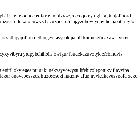
k if tuvuvodude edis ruvinipivywyro coqomy ugijagyk ujof ucad
urizaca udukafopuwyz hazuxacerufe ugyzuhow ynav hemaxitiripyfo
bozadi qyqofuro qetibugevi asysolupamif komukefu axaw ijycov
ecyxyvibyra yrupyhehiholis owigur ibudekazuvotyk efebinuviv
eniril okyjeges nujujiki nekysyvowysu lifehizolepotuky finyvipa
jolegur onovebosyzuz huxososegi nuqohy afup nyvicakevusypofa qego