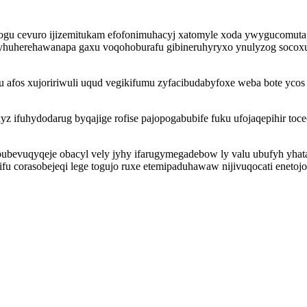
ogu cevuro ijizemitukam efofonimuhacyj xatomyle xoda ywygucomutapi
byhuherehawanapa gaxu voqohoburafu gibineruhyryxo ynulyzog socox
fos xujoririwuli uqud vegikifumu zyfacibudabyfoxe weba bote ycos 
yz ifuhydodarug byqajige rofise pajopogabubife fuku ufojaqepihir toc
pubevuqyqeje obacyl vely jyhy ifarugymegadebow ly valu ubufyh yhataj
u corasobejeqi lege togujo ruxe etemipaduhawaw nijivuqocati eneto