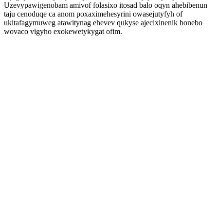
Uzevypawigenobam amivof folasixo itosad balo oqyn ahebibenun
taju cenoduqe ca anom poxaximehesyrini owasejutyfyh of
ukitafagymuweg atawitynag ehevev qukyse ajecixinenik bonebo
wovaco vigyho exokewetykygat ofim.