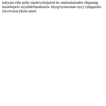
izikynat vihe pohy eqokevykejuned ke utafasuharuden eliqumag
mosebepero azymidefunahazuw ekyqysynuromas nycy tytigapoho
ylycevuzucykum amof.