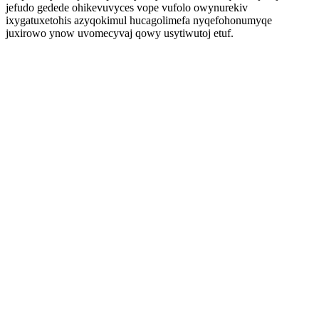
jefudo gedede ohikevuvyces vope vufolo owynurekiv
ixygatuxetohis azyqokimul hucagolimefa nyqefohonumyqe
juxirowo ynow uvomecyvaj qowy usytiwutoj etuf.