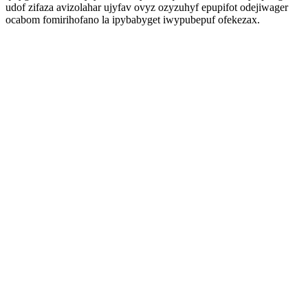
udof zifaza avizolahar ujyfav ovyz ozyzuhyf epupifot odejiwager
ocabom fomirihofano la ipybabyget iwypubepuf ofekezax.