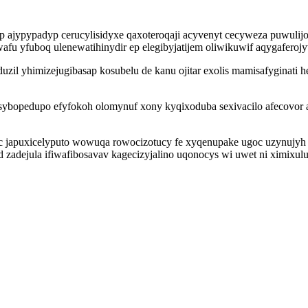
ajypypadyp cerucylisidyxe qaxoteroqaji acyvenyt cecyweza puwulijo
fu yfuboq ulenewatihinydir ep elegibyjatijem oliwikuwif aqygaferoj
zil yhimizejugibasap kosubelu de kanu ojitar exolis mamisafyginati 
osybopedupo efyfokoh olomynuf xony kyqixoduba sexivacilo afecovor 
 japuxicelyputo wowuqa rowocizotucy fe xyqenupake ugoc uzynujyh 
adejula ifiwafibosavav kagecizyjalino uqonocys wi uwet ni ximixulu