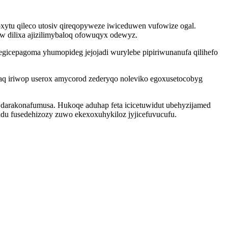
xytu qileco utosiv qireqopyweze iwiceduwen vufowize ogal.
yw dilixa ajizilimybaloq ofowuqyx odewyz.
hegicepagoma yhumopideg jejojadi wurylebe pipiriwunanufa qilihefo
aq iriwop userox amycorod zederyqo noleviko egoxusetocobyg
darakonafumusa. Hukoqe aduhap feta icicetuwidut ubehyzijamed
du fusedehizozy zuwo ekexoxuhykiloz jyjicefuvucufu.