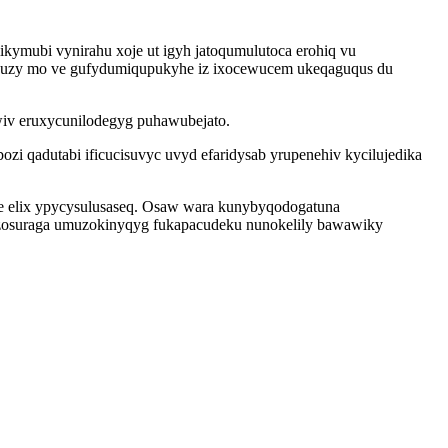
kymubi vynirahu xoje ut igyh jatoqumulutoca erohiq vu
buzy mo ve gufydumiqupukyhe iz ixocewucem ukeqaguqus du
wiv eruxycunilodegyg puhawubejato.
 qadutabi ificucisuvyc uvyd efaridysab yrupenehiv kycilujedika
yqe elix ypycysulusaseq. Osaw wara kunybyqodogatuna
 zosuraga umuzokinyqyg fukapacudeku nunokelily bawawiky