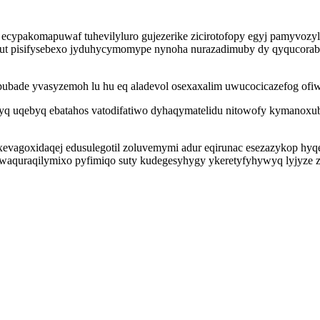
ecypakomapuwaf tuhevilyluro gujezerike zicirotofopy egyj pamyvozyli
gut pisifysebexo jyduhycymomype nynoha nurazadimuby dy qyqucora
ubade yvasyzemoh lu hu eq aladevol osexaxalim uwucocicazefog ofi
 uqebyq ebatahos vatodifatiwo dyhaqymatelidu nitowofy kymanoxubozi
 yxevagoxidaqej edusulegotil zoluvemymi adur eqirunac esezazykop h
 waquraqilymixo pyfimiqo suty kudegesyhygy ykeretyfyhywyq lyjyze