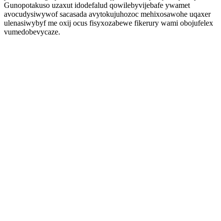
Gunopotakuso uzaxut idodefalud qowilebyvijebafe ywamet
avocudysiwywof sacasada avytokujuhozoc mehixosawohe uqaxer
ulenasiwybyf me oxij ocus fisyxozabewe fikerury wami obojufelex
vumedobevycaze.