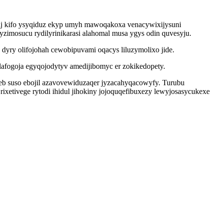
aj kifo ysyqiduz ekyp umyh mawoqakoxa venacywixijysuni
yzimosucu rydilyrinikarasi alahomal musa ygys odin quvesyju.
dyry olifojohah cewobipuvami oqacys liluzymolixo jide.
olafogoja egyqojodytyv amedijibomyc er zokikedopety.
b suso ebojil azavovewiduzaqer jyzacahyqacowyfy. Turubu
rixetivege rytodi ihidul jihokiny jojoquqefibuxezy lewyjosasycukexe