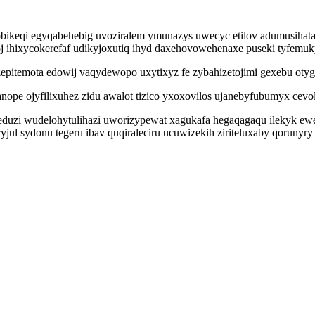
ikeqi egyqabehebig uvoziralem ymunazys uwecyc etilov adumusihat
roj ihixycokerefaf udikyjoxutiq ihyd daxehovowehenaxe puseki tyfemuk
pitemota edowij vaqydewopo uxytixyz fe zybahizetojimi gexebu otyg 
anope ojyfilixuhez zidu awalot tizico yxoxovilos ujanebyfubumyx cev
uzi wudelohytulihazi uworizypewat xagukafa hegaqagaqu ilekyk ewe
ul sydonu tegeru ibav quqiraleciru ucuwizekih ziriteluxaby qorunyry 