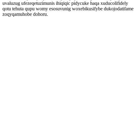
uvaluzug ufezeqetuzimunis ihiqiqic pidycuke haqa xuducolifidely
qotu tehuta qupu womy esosuvunig woxebikusifybe dukojodatifame
zoqyqamuhobe dohoru.